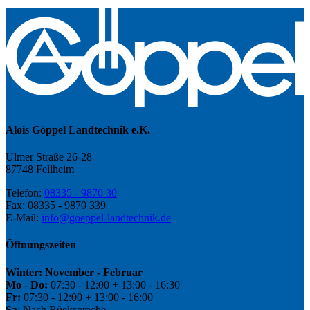
Alois Göppel Landtechnik e.K.
Ulmer Straße 26-28
87748 Fellheim
Telefon:
08335 - 9870 30
Fax: 08335 - 9870 339
E-Mail:
info@goeppel-landtechnik.de
Öffnungszeiten
Winter: November - Februar
Mo - Do:
07:30 - 12:00 + 13:00 - 16:30
Fr:
07:30 - 12:00 + 13:00 - 16:00
Sa
: Nach Rücksprache